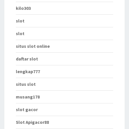
kilo303
slot
slot
situs slot online
daftar slot
lengkap777
situs slot
musang178
slot gacor
Slot Apigacor88