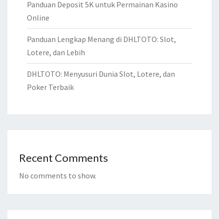
Panduan Deposit 5K untuk Permainan Kasino
Online
Panduan Lengkap Menang di DHLTOTO: Slot,
Lotere, dan Lebih
DHLTOTO: Menyusuri Dunia Slot, Lotere, dan
Poker Terbaik
Recent Comments
No comments to show.