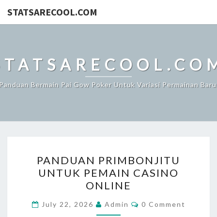
STATSARECOOL.COM
STATSARECOOL.CO
Panduan Bermain Pai Gow Poker Untuk Variasi Permainan Baru
PANDUAN
PANDUAN PRIMBONJITU
PRIMBONJITU
UNTUK PEMAIN CASINO
UNTUK
ONLINE
PEMAIN
CASINO
Comments
July 22, 2026
Admin
0 Comment
ONLINE