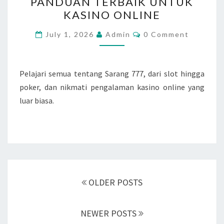
PANDUAN TERBAIK UNTUK
777:
KASINO ONLINE
PANDUAN
TERBAIK
Comments
July 1, 2026
Admin
0 Comment
UNTUK
KASINO
ONLINE
Pelajari semua tentang Sarang 777, dari slot hingga
poker, dan nikmati pengalaman kasino online yang
luar biasa.
Posts
navigation
OLDER POSTS
NEWER POSTS