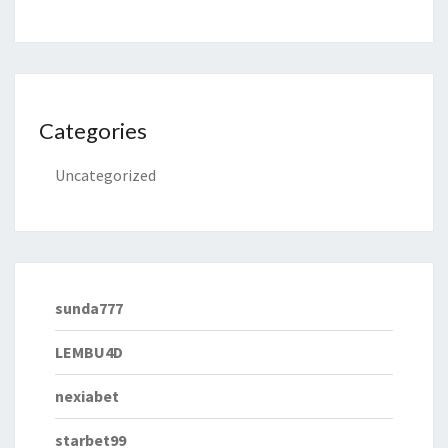
Categories
Uncategorized
sunda777
LEMBU4D
nexiabet
starbet99