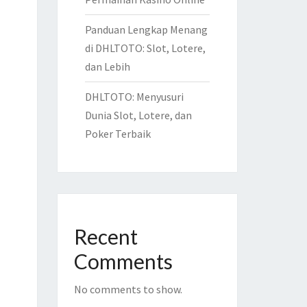
Panduan Lengkap Menang
di DHLTOTO: Slot, Lotere,
dan Lebih
DHLTOTO: Menyusuri
Dunia Slot, Lotere, dan
Poker Terbaik
Recent
Comments
No comments to show.