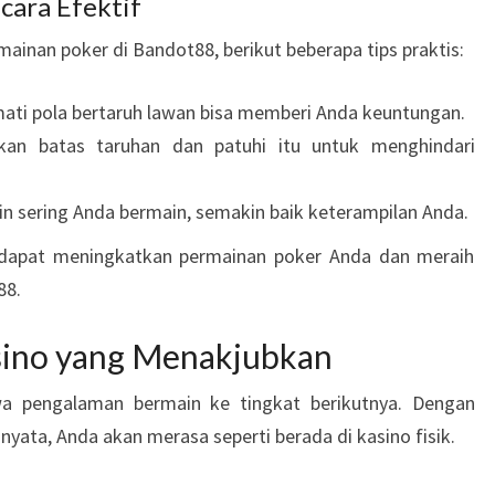
cara Efektif
ainan poker di Bandot88, berikut beberapa tips praktis:
ti pola bertaruh lawan bisa memberi Anda keuntungan.
an batas taruhan dan patuhi itu untuk menghindari
 sering Anda bermain, semakin baik keterampilan Anda.
 dapat meningkatkan permainan poker Anda dan meraih
88.
sino yang Menakjubkan
pengalaman bermain ke tingkat berikutnya. Dengan
nyata, Anda akan merasa seperti berada di kasino fisik.