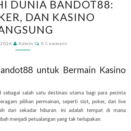
I DUNIA BANDOT88:
DUNIA
OKER, DAN KASINO
BANDOT88:
SLOT,
ANGSUNG
POKER,
DAN
Comments
, 2026
Admin
0 Comment
KASINO
LANGSUNG
andot88 untuk Bermain Kasino
 sebagai salah satu destinasi utama bagi para pecinta
ragam pilihan permainan, seperti slot, poker, dan live
ih dari sekadar hiburan. Ini adalah tempat di mana
bah menjadi petualangan yang tak terlupakan.