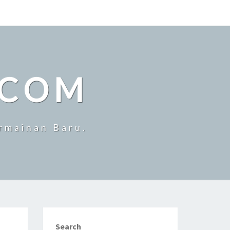
.COM
rmainan Baru.
Search