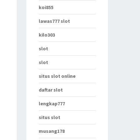
koi855
lawas777 slot
kilo303
slot
slot
situs slot online
daftar slot
lengkap777
situs slot
musang178