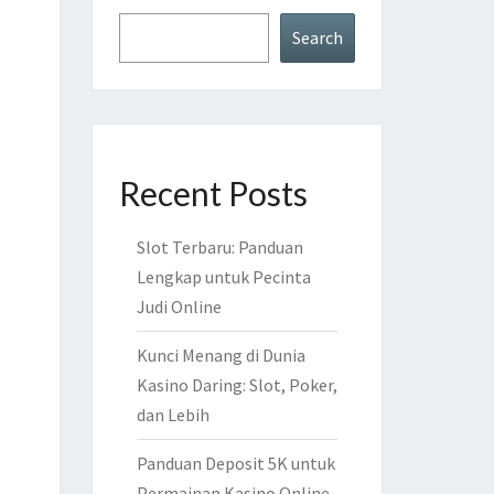
Search
Recent Posts
Slot Terbaru: Panduan
Lengkap untuk Pecinta
Judi Online
Kunci Menang di Dunia
Kasino Daring: Slot, Poker,
dan Lebih
Panduan Deposit 5K untuk
Permainan Kasino Online