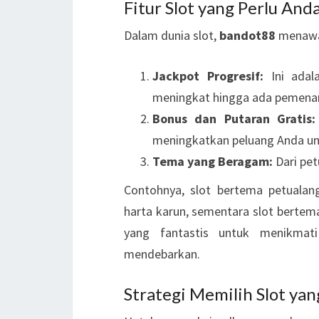
Fitur Slot yang Perlu And
Dalam dunia slot,
bandot88
menawar
Jackpot Progresif:
Ini adal
meningkat hingga ada pemena
Bonus dan Putaran Gratis:
meningkatkan peluang Anda u
Tema yang Beragam:
Dari pet
Contohnya, slot bertema petuala
harta karun, sementara slot bertema
yang fantastis untuk menikmat
mendebarkan.
Strategi Memilih Slot yan