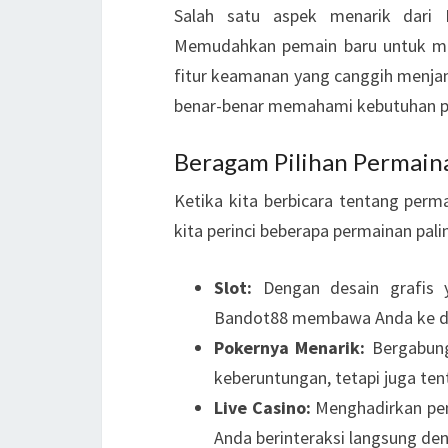
Salah satu aspek menarik dari
Memudahkan pemain baru untuk menj
fitur keamanan yang canggih menja
benar-benar memahami kebutuhan 
Beragam Pilihan Permain
Ketika kita berbicara tentang per
kita perinci beberapa permainan pali
Slot:
Dengan desain grafis y
Bandot88 membawa Anda ke du
Pokernya Menarik:
Bergabung
keberuntungan, tetapi juga ten
Live Casino:
Menghadirkan pen
Anda berinteraksi langsung den