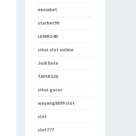
nexiabet
starbet99
LEMBU4D
situs slot online
Judi bola
TAPIR328
situs gacor
wayang8899 slot
slot
slot777