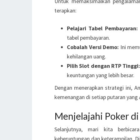
Untuk memaksimalkan pengalaman 
terapkan:
Pelajari Tabel Pembayaran:
tabel pembayaran.
Cobalah Versi Demo:
Ini memu
kehilangan uang.
Pilih Slot dengan RTP Tinggi
keuntungan yang lebih besar.
Dengan menerapkan strategi ini, 
kemenangan di setiap putaran yang
Menjelajahi Poker d
Selanjutnya, mari kita berbic
keberuntungan dan keterampilan. D