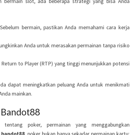
bermain slot, ada beberapa strategi yang bisa Anda
Sebelum bermain, pastikan Anda memahami cara kerja
ngkinkan Anda untuk merasakan permainan tanpa risiko
:
Return to Player (RTP) yang tinggi menunjukkan potensi
Anda dapat meningkatkan peluang Anda untuk menikmati
 Anda mainkan.
i Bandot88
ara tentang poker, permainan yang menggabungkan
i
bandot88
, poker bukan hanya sekadar permainan kartu;