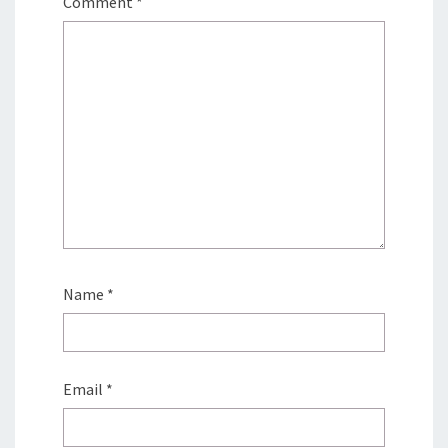
Comment
*
Name
*
Email
*