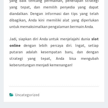
yang baik tentang permainan, penerapan strategi
yang tepat, dan memilih penyedia yang dapat
diandalkan. Dengan informasi dan tips yang telah
dibagikan, Anda kini memiliki alat yang diperlukan
untuk memaksimalkan pengalaman bermain Anda.
Jadi, siapkan diri Anda untuk menjelajahi dunia
slot
online
dengan lebih percaya diri. Ingat, setiap
putaran adalah kesempatan baru, dan dengan
strategi yang tepat, Anda bisa mengubah
keberuntungan menjadi kemenangan!
Uncategorized