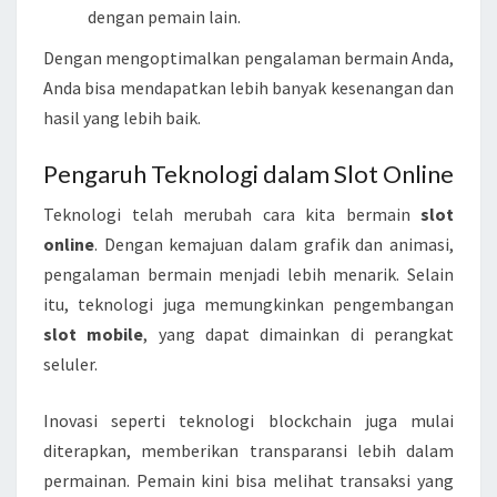
dengan pemain lain.
Dengan mengoptimalkan pengalaman bermain Anda,
Anda bisa mendapatkan lebih banyak kesenangan dan
hasil yang lebih baik.
Pengaruh Teknologi dalam Slot Online
Teknologi telah merubah cara kita bermain
slot
online
. Dengan kemajuan dalam grafik dan animasi,
pengalaman bermain menjadi lebih menarik. Selain
itu, teknologi juga memungkinkan pengembangan
slot mobile
, yang dapat dimainkan di perangkat
seluler.
Inovasi seperti teknologi blockchain juga mulai
diterapkan, memberikan transparansi lebih dalam
permainan. Pemain kini bisa melihat transaksi yang