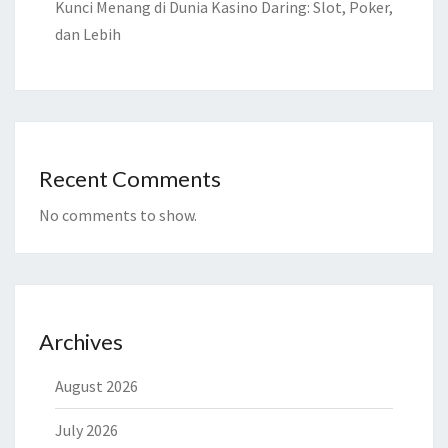
Kunci Menang di Dunia Kasino Daring: Slot, Poker,
dan Lebih
Recent Comments
No comments to show.
Archives
August 2026
July 2026