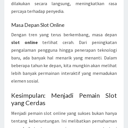
dilakukan secara langsung, meningkatkan rasa
percaya terhadap penyedia.
Masa Depan Slot Online
Dengan tren yang terus berkembang, masa depan
slot online
terlihat cerah. Dari peningkatan
pengalaman pengguna hingga penerapan teknologi
baru, ada banyak hal menarik yang menanti. Dalam
beberapa tahun ke depan, kita mungkin akan melihat
lebih banyak permainan interaktif yang memadukan
elemen sosial.
Kesimpulan: Menjadi Pemain Slot
yang Cerdas
Menjadi pemain slot online yang sukses bukan hanya
tentang keberuntungan. Ini melibatkan pemahaman