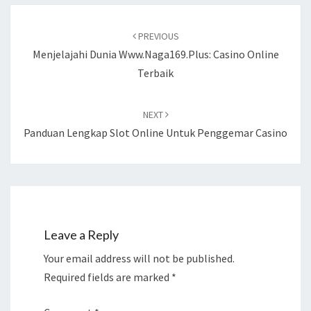
Post
navigation
PREVIOUS
Menjelajahi Dunia Www.naga169.plus: Casino Online
Terbaik
NEXT
Panduan Lengkap Slot Online Untuk Penggemar Casino
Leave a Reply
Your email address will not be published.
Required fields are marked
*